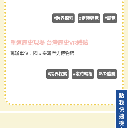
#跨界探索
#定時導覽
#展覽
重返歷史現場 台灣歷史VR體驗
籌辦單位：
國立臺灣歷史博物館
#跨界探索
#定時輪播
#VR體驗
點
我
快
速
檢