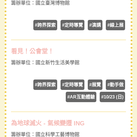
籌辦單位：
國立臺灣博物館
#跨界探索
#定時導覽
#演講
#線上展
看見！公會堂！
籌辦單位：
國立新竹生活美學館
#跨界探索
#定時導覽
#展覽
#動手做
#AR互動體驗
#10/23 (日)
為地球滅火 - 氣候變遷 ING
籌辦單位：
國立科學工藝博物館