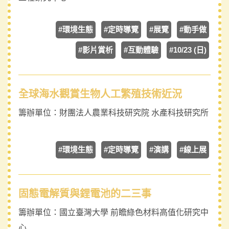
#環境生態
#定時導覽
#展覽
#動手做
#影片賞析
#互動體驗
#10/23 (日)
全球海水觀賞生物人工繁殖技術近況
籌辦單位：
財團法人農業科技研究院 水產科技研究所
#環境生態
#定時導覽
#演講
#線上展
固態電解質與鋰電池的二三事
籌辦單位：
國立臺灣大學 前瞻綠色材料高值化研究中
心