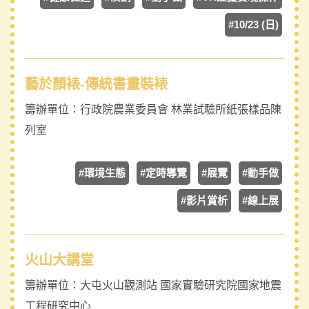
#10/23 (日)
藝於顏裱-傳統書畫裝裱
籌辦單位：
行政院農業委員會 林業試驗所紙張樣品陳
列室
#環境生態
#定時導覽
#展覽
#動手做
#影片賞析
#線上展
火山大講堂
籌辦單位：
大屯火山觀測站 國家實驗研究院國家地震
工程研究中心