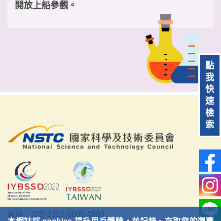
開放上船參觀。
點
我
快
速
檢
索
電話：(02) 2325-6800 #893