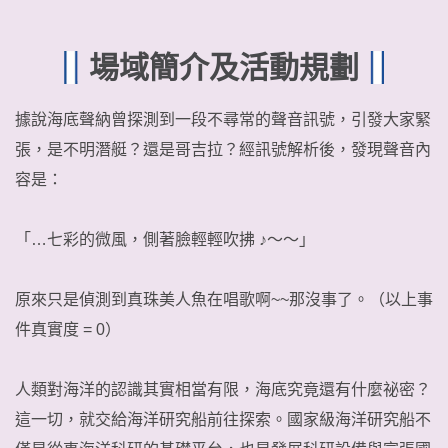
場域簡介及活動規劃
據說海底聲納曾探測到一段不尋常的聲音訊號，引發大家緊
張，是不明潛艇？還是哥吉拉？經訊號解析後，發現聲音內
容是：
「…七彩的微風，側著臉輕輕吹拂 ♪～～」
原來只是偵測到真珠美人魚在唱歌啊~~那沒事了。（以上事
件真實度 = 0）
人類對海洋的認識其實相當有限，海底究竟還有什麼祕密？
這一切，就交給海洋研究船前往探索。國家級海洋研究船不