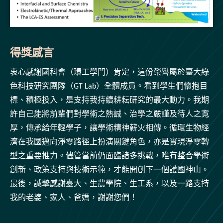
得獎感言
衷心感謝國科會（環工學門）肯定，這份榮譽屬於臺大綠
色科技研究團隊（GT Lab）全體成員。看到學生們懷抱目
標、積極投入，是支持我持續耕耘研究的最大動力。我期
許自己能將前輩們對學術之熱誠、治學之嚴謹及待人之寬
厚，傳承給年輕學子，讓學術精神薪火相傳。循環生物經
濟在我國邁向淨零路徑上扮演關鍵角色，亦是實現淨零轉
型之重要推力。儘管當前仍面臨諸多挑戰，唯有整合學術
創新、政策支持與技術示範，才能開創下一個護國神山。
最後，誠摯感謝臺大、生農學院、生工系，以及一路支持
我的老婆、家人、爸媽，謝謝您們！