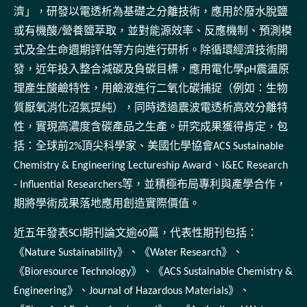
濟」，研發以電透析為基礎之分離技術，應用於廢水脫鹽
或有機酸/營養鹽萃取，並對能源效率、反應機制、預測模
式及全生命週期評估等方向進行研析。除循環經濟技術開
發，近年投入整合減碳及負碳目標，應用電化學pH震盪原
理產生酸鹼特性，用鹼液進行二氧化碳捕捉（例如：生物
質厭氧消化沼氣提純），同時透過震波電透析高效分離特
性，實現高濃度含碳產品之生產。研究成果獲得肯定，包
括：全球前2%頂尖科學家、美國化學協會ACS Sustainable
Chemistry & Engineering Lectureship Award、I&EC Research
- Influential Researchers等，並積極布局專利與產學合作，
期將學術成果落地應用創造實際價值。
近五年發表SCI期刊論文逾60篇，代表性期刊包括：
《Nature Sustainability》、《Water Research》、
《Bioresource Technology》、《ACS Sustainable Chemistry &
Engineering》、Journal of Hazardous Materials》、